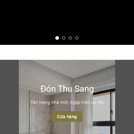
Đón Thu Sang
Tân trang nhà mới, ngập tràn ưu đãi
Cửa hàng