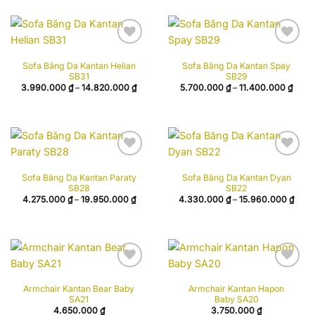
2.900.000 ₫
đến
21.375.000 ₫
Add to
Add to
Sofa Băng Da Kantan Helian
Sofa Băng Da Kantan Spay
wishlist
wishlist
SB31
SB29
Khoảng
Khoả
3.990.000
₫
–
14.820.000
₫
5.700.000
₫
–
11.400.000
₫
giá:
giá:
từ
từ
3.990.000 ₫
5.700
đến
đến
14.820.000 ₫
11.40
Add to
Add to
Sofa Băng Da Kantan Paraty
Sofa Băng Da Kantan Dyan
wishlist
wishlist
SB28
SB22
Khoảng
Khoả
4.275.000
₫
–
19.950.000
₫
4.330.000
₫
–
15.960.000
₫
giá:
giá:
từ
từ
4.275.000 ₫
4.33
đến
đến
19.950.000 ₫
15.9
Add to
Add to
Armchair Kantan Bear Baby
Armchair Kantan Hapon
wishlist
wishlist
SA21
Baby SA20
4.650.000
₫
3.750.000
₫