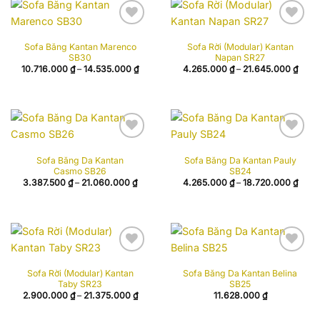
Add to
Add to
Sofa Băng Kantan Marenco
Sofa Rời (Modular) Kantan
wishlist
wishlist
SB30
Napan SR27
Khoảng
Khoả
10.716.000
₫
–
14.535.000
₫
4.265.000
₫
–
21.645.000
₫
giá:
giá:
từ
từ
10.716.000 ₫
4.26
đến
đến
14.535.000 ₫
21.64
Add to
Add to
Sofa Băng Da Kantan
Sofa Băng Da Kantan Pauly
wishlist
wishlist
Casmo SB26
SB24
Khoảng
Khoả
3.387.500
₫
–
21.060.000
₫
4.265.000
₫
–
18.720.000
₫
giá:
giá:
từ
từ
3.387.500 ₫
4.26
đến
đến
21.060.000 ₫
18.72
Add to
Add to
Sofa Rời (Modular) Kantan
Sofa Băng Da Kantan Belina
wishlist
wishlist
Taby SR23
SB25
Khoảng
2.900.000
₫
–
21.375.000
₫
11.628.000
₫
giá:
từ