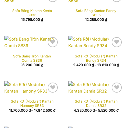
Add to
Add to
Sofa Băng Kantan Kenta
Sofa Băng Kantan Pancy
wishlist
wishlist
SB36
SB35
15.795.000
₫
12.285.000
₫
Add to
Add to
Sofa Băng Tròn Kantan
Sofa Rời (Modular) Kantan
wishlist
wishlist
Comia SB39
Bendy SR34
Khoả
16.200.000
₫
2.420.000
₫
–
18.810.000
₫
giá:
từ
2.420
đến
18.81
Add to
Add to
Sofa Rời (Modular) Kantan
Sofa Rời (Modular) Kantan
wishlist
wishlist
Hamony SR33
Damia SR32
Khoảng
Khoả
11.700.000
₫
–
17.842.500
₫
4.320.000
₫
–
5.520.000
₫
giá:
giá:
từ
từ
11.700.000 ₫
4.320
đến
đến
17.842.500 ₫
5.520