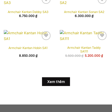
Add to
Add to
Armchair Kantan Debby SA3
Armchair Kantan Sonan SA2
wishlist
wishlist
6.750.000
₫
6.300.000
₫
Add to
Add to
Armchair Kantan Taddy
Armchair Kantan Hobin SA1
wishlist
wishlist
SA111
Giá
Giá
8.850.000
₫
5.500.000
₫
5.200.000
₫
gốc
hiện
là:
tại
5.500.000 ₫.
là:
5.200
Xem thêm