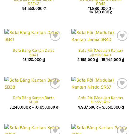
SBE43
SB42
44.550.000
₫
11.880.000
₫
–
Khoảng
16.740.000
₫
giá:
từ
11.880.000 
đến
16.740.000 
Add to
Add to
Sofa Băng Kantan Dalas
Sofa Rời (Modular) Kantan
wishlist
wishlist
SB41
Jamia SR40
Khoả
15.120.000
₫
4.158.000
₫
–
18.144.000
₫
giá:
từ
4.158
đến
18.14
Add to
Add to
Sofa Băng Kantan Bante
Sofa Rời (Modular) Kantan
wishlist
wishlist
SB38
Nindo SR37
Khoảng
Khoả
3.240.000
₫
–
16.650.000
₫
4.987.500
₫
–
5.850.000
₫
giá:
giá:
từ
từ
3.240.000 ₫
4.987
đến
đến
16.650.000 ₫
5.850