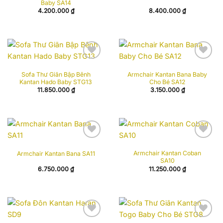
Baby SA14
4.200.000
₫
8.400.000
₫
Add to
Add to
Sofa Thư Giãn Bập Bênh
Armchair Kantan Bana Baby
wishlist
wishlist
Kantan Hado Baby STG13
Cho Bé SA12
11.850.000
₫
3.150.000
₫
Add to
Add to
Armchair Kantan Coban
Armchair Kantan Bana SA11
wishlist
wishlist
SA10
6.750.000
₫
11.250.000
₫