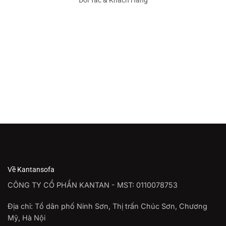
Đối Tác & Khách Hàng
Về Kantansofa
CÔNG TY CỔ PHẦN KANTAN - MST: 0110078753
Địa chỉ: Tổ dân phố Ninh Sơn, Thị trấn Chúc Sơn, Chương
Mỹ, Hà Nội