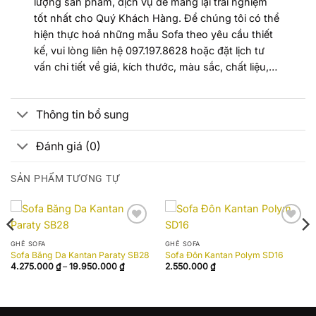
lượng sản phẩm, dịch vụ để mang lại trải nghiệm
tốt nhất cho Quý Khách Hàng. Để chúng tôi có thể
hiện thực hoá những mẫu Sofa theo yêu cầu thiết
kế, vui lòng liên hệ 097.197.8628 hoặc đặt lịch tư
vấn chi tiết về giá, kích thước, màu sắc, chất liệu,…
Thông tin bổ sung
Đánh giá (0)
SẢN PHẨM TƯƠNG TỰ
Add to
Add to
wishlist
wishlist
GHẾ SOFA
GHẾ SOFA
Sofa Băng Da Kantan Paraty SB28
Sofa Đôn Kantan Polym SD16
Khoảng
4.275.000
₫
–
19.950.000
₫
2.550.000
₫
giá:
từ
4.275.000 ₫
đến
19.950.000 ₫