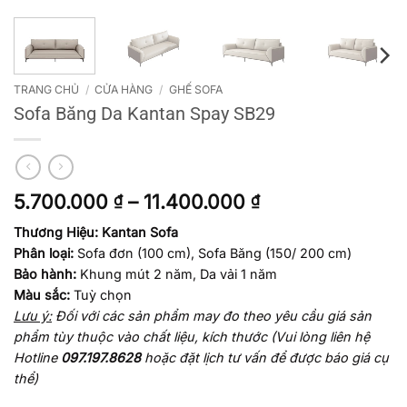
TRANG CHỦ
/
CỬA HÀNG
/
GHẾ SOFA
Sofa Băng Da Kantan Spay SB29
Khoảng
5.700.000
–
11.400.000
₫
₫
giá:
Thương Hiệu: Kantan Sofa
từ
Phân loại:
Sofa đơn (100 cm), Sofa Băng (150/ 200 cm)
5.700.000 ₫
đến
Bảo hành:
Khung mút 2 năm, Da vải 1 năm
11.400.000 ₫
Màu sắc:
Tuỳ chọn
Lưu ý:
Đối với các sản phẩm may đo theo yêu cầu giá sản
phẩm tùy thuộc vào chất liệu, kích thước
(Vui lòng liên hệ
Hotline
097.197.8628
hoặc đặt lịch tư vấn để được báo giá cụ
thể)