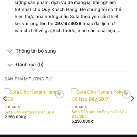
lượng sản phẩm, dịch vụ để mang lại trải nghiệm
tốt nhất cho Quý Khách Hàng. Để chúng tôi có thể
hiện thực hoá những mẫu Sofa theo yêu cầu thiết
kế, vui lòng liên hệ
097.197.8628
hoặc đặt lịch tư
vấn chi tiết về giá, kích thước, màu sắc, chất liệu,…
Thông tin bổ sung
Đánh giá (0)
SẢN PHẨM TƯƠNG TỰ
Add to
Add to
wishlist
wishlist
GHẾ SOFA
GHẾ SOFA
Sofa Đôn Kantan Polym Có Nắp
Sofa Đôn Kantan Haran SD9
Đậy SD17
2.250.000
₫
5.250.000
₫