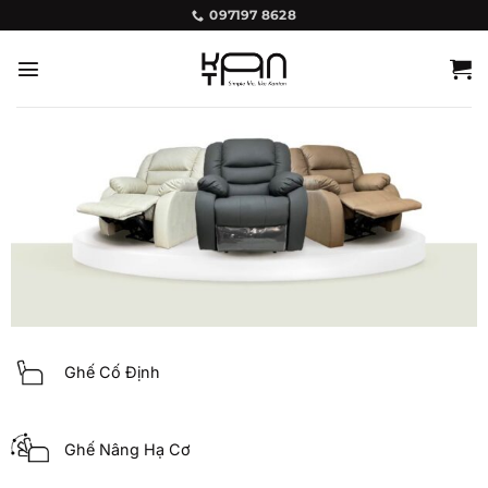
Bỏ
097197 8628
qua
nội
dung
Ghế Cố Định
Ghế Nâng Hạ Cơ