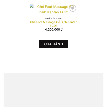
Add to
wishlist
GHẾ CỐ ĐỊNH
Ghế Foot Massage Cố Định Kantan
FCD1
4.200.000
₫
CỬA HÀNG