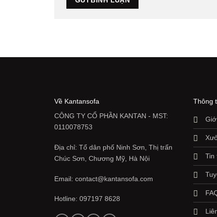
Về Kantansofa
Thông t
CÔNG TY CỔ PHẦN KANTAN - MST:
Giớ
0110078753
Xưở
Địa chỉ: Tổ dân phố Ninh Sơn, Thị trấn
Tin
Chúc Sơn, Chương Mỹ, Hà Nội
Tuy
Email: contact@kantansofa.com
FAQ
Hotline: 097197 8628
Liê