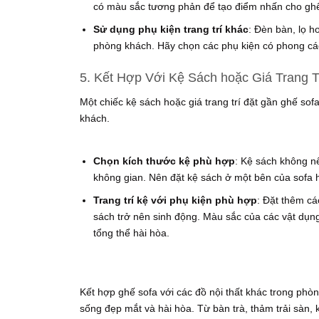
có màu sắc tương phản để tạo điểm nhấn cho ghế so
Sử dụng phụ kiện trang trí khác
: Đèn bàn, lọ h
phòng khách. Hãy chọn các phụ kiện có phong các
5. Kết Hợp Với Kệ Sách hoặc Giá Trang T
Một chiếc kệ sách hoặc giá trang trí đặt gần ghế so
khách.
Chọn kích thước kệ phù hợp
: Kệ sách không n
không gian. Nên đặt kệ sách ở một bên của sofa h
Trang trí kệ với phụ kiện phù hợp
: Đặt thêm cá
sách trở nên sinh động. Màu sắc của các vật dụng
tổng thể hài hòa.
Kết hợp ghế sofa với các đồ nội thất khác trong phòn
sống đẹp mắt và hài hòa. Từ bàn trà, thảm trải sàn, k