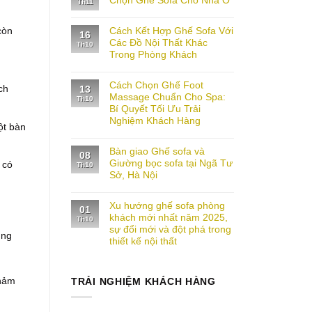
Chọn Ghế Sofa Cho Nhà Ở
Th11
Không
có
còn
Cách Kết Hợp Ghế Sofa Với
bình
16
luận
Các Đồ Nội Thất Khác
Th10
ở
Trong Phòng Khách
5
Sai
Không
Lầm
có
Phổ
Cách Chọn Ghế Foot
bình
ch
13
Biến
luận
Massage Chuẩn Cho Spa:
Khi
Th10
ở
Chọn
Bí Quyết Tối Ưu Trải
Cách
Ghế
Kết
Nghiệm Khách Hàng
Sofa
ột bàn
Hợp
Cho
Ghế
Không
Nhà
Sofa
có
Ở
Bàn giao Ghế sofa và
Với
bình
08
Các
luận
Giường bọc sofa tại Ngã Tư
 có
Th10
ở
Đồ
Sở, Hà Nội
Cách
Nội
Chọn
Thất
Không
Ghế
Khác
có
Foot
Trong
Xu hướng ghế sofa phòng
bình
01
Massage
Phòng
luận
khách mới nhất năm 2025,
Chuẩn
Khách
Th10
ở
Cho
sự đổi mới và đột phá trong
Bàn
úng
Spa:
giao
thiết kế nội thất
Bí
Ghế
Quyết
sofa
Không
Tối
và
có
Ưu
Giường
bình
Trải
Thảm
TRẢI NGHIỆM KHÁCH HÀNG
bọc
luận
Nghiệm
ở
sofa
Khách
Xu
tại
Hàng
hướng
Ngã