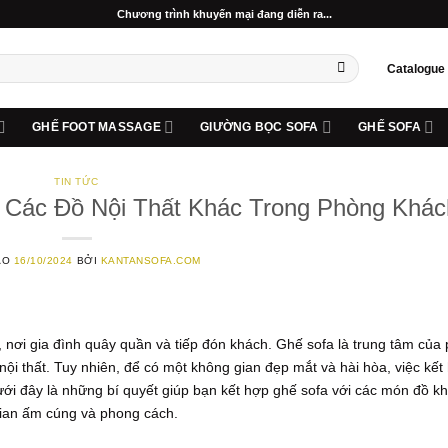
Chương trình khuyến mại đang diễn ra...
Catalogue
GHẾ FOOT MASSAGE
GIƯỜNG BỌC SOFA
GHẾ SOFA
TIN TỨC
 Các Đồ Nội Thất Khác Trong Phòng Khác
ÀO
16/10/2024
BỞI
KANTANSOFA.COM
 nơi gia đình quây quần và tiếp đón khách. Ghế sofa là trung tâm của
nội thất. Tuy nhiên, để có một không gian đẹp mắt và hài hòa, việc kết
 Dưới đây là những bí quyết giúp bạn kết hợp ghế sofa với các món đồ k
gian ấm cúng và phong cách.