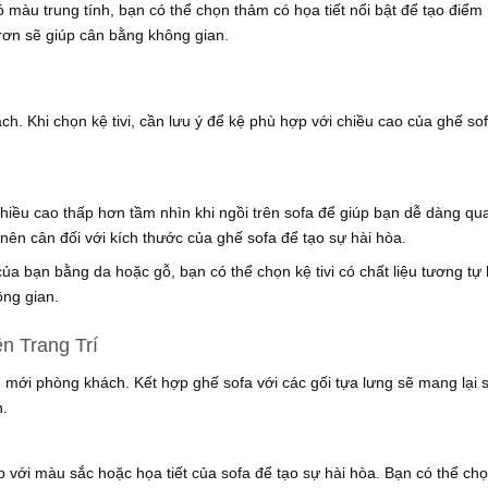
ó màu trung tính, bạn có thể chọn thảm có họa tiết nổi bật để tạo điểm
trơn sẽ giúp cân bằng không gian.
ch. Khi chọn kệ tivi, cần lưu ý để kệ phù hợp với chiều cao của ghế so
 chiều cao thấp hơn tầm nhìn khi ngồi trên sofa để giúp bạn dễ dàng qu
nên cân đối với kích thước của ghế sofa để tạo sự hài hòa.
của bạn bằng da hoặc gỗ, bạn có thể chọn kệ tivi có chất liệu tương tự
ông gian.
n Trang Trí
m mới phòng khách. Kết hợp ghế sofa với các gối tựa lưng sẽ mang lại 
n.
p với màu sắc hoặc họa tiết của sofa để tạo sự hài hòa. Bạn có thể chọ