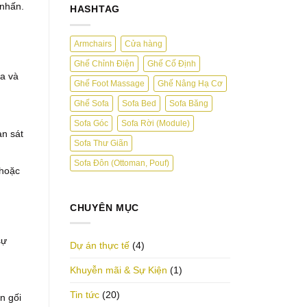
ghế
Tư
 nhấn.
HASHTAG
sofa
Sở,
phòng
Hà
khách
Nội
mới
nhất
Armchairs
Cửa hàng
năm
2025,
Ghế Chỉnh Điện
Ghế Cố Định
sự
fa và
đổi
mới
Ghế Foot Massage
Ghế Nâng Hạ Cơ
và
đột
Ghế Sofa
Sofa Bed
Sofa Băng
phá
trong
Sofa Góc
Sofa Rời (Module)
thiết
an sát
kế
nội
Sofa Thư Giãn
thất
Sofa Đôn (Ottoman, Pouf)
 hoặc
CHUYÊN MỤC
sự
Dự án thực tế
(4)
Khuyễn mãi & Sự Kiện
(1)
Tin tức
(20)
n gối