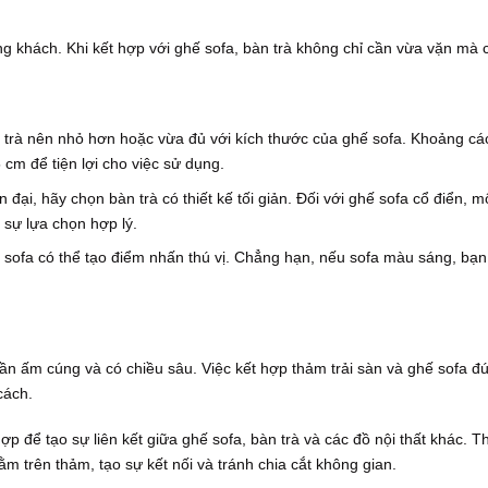
òng khách. Khi kết hợp với ghế sofa, bàn trà không chỉ cần vừa vặn mà 
 trà nên nhỏ hơn hoặc vừa đủ với kích thước của ghế sofa. Khoảng cá
 cm để tiện lợi cho việc sử dụng.
 đại, hãy chọn bàn trà có thiết kế tối giản. Đối với ghế sofa cổ điển, m
à sự lựa chọn hợp lý.
 sofa có thể tạo điểm nhấn thú vị. Chẳng hạn, nếu sofa màu sáng, bạn
n ấm cúng và có chiều sâu. Việc kết hợp thảm trải sàn và ghế sofa đ
cách.
p để tạo sự liên kết giữa ghế sofa, bàn trà và các đồ nội thất khác. 
m trên thảm, tạo sự kết nối và tránh chia cắt không gian.