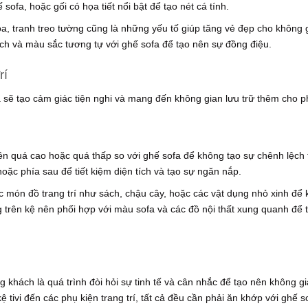
fa, hoặc gối có họa tiết nổi bật để tạo nét cá tính.
oa, tranh treo tường cũng là những yếu tố giúp tăng vẻ đẹp cho không 
h và màu sắc tương tự với ghế sofa để tạo nên sự đồng điệu.
rí
fa sẽ tạo cảm giác tiện nghi và mang đến không gian lưu trữ thêm cho 
ên quá cao hoặc quá thấp so với ghế sofa để không tạo sự chênh lệch 
oặc phía sau để tiết kiệm diện tích và tạo sự ngăn nắp.
c món đồ trang trí như sách, chậu cây, hoặc các vật dụng nhỏ xinh để 
 trên kệ nên phối hợp với màu sofa và các đồ nội thất xung quanh để 
g khách là quá trình đòi hỏi sự tinh tế và cân nhắc để tạo nên không g
ệ tivi đến các phụ kiện trang trí, tất cả đều cần phải ăn khớp với ghế s