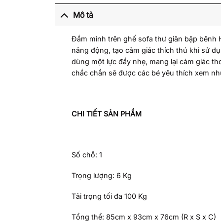
Mô tả
Đắm mình trên ghế sofa thư giãn bập bênh 
năng động, tạo cảm giác thích thú khi sử dụ
dùng một lực đẩy nhẹ, mang lại cảm giác tho
chắc chắn sẽ được các bé yêu thích xem như
CHI TIẾT SẢN PHẨM
Số chỗ: 1
Trọng lượng: 6 Kg
Tải trọng tối đa 100 Kg
Tổng thể: 85cm x 93cm x 76cm (R x S x C)