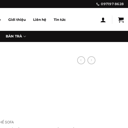
097197 8628
e
Giới thiệu
Liên hệ
Tin tức
BÀN TRÀ
HẾ SOFA