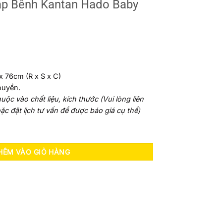
ập Bênh Kantan Hado Baby
 76cm (R x S x C)
chuyển.
ộc vào chất liệu, kích thước (Vui lòng liên
ặc đặt lịch tư vấn để được báo giá cụ thể)
tan Hado Baby STG13 số lượng
HÊM VÀO GIỎ HÀNG