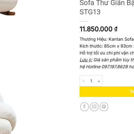
Sofa Thư Giãn B
STG13
11.850.000
₫
Thương Hiệu: Kantan Sofa
Kích thước: 85cm x 93cm x
Hỗ trợ tối ưu chi phí vận 
Lưu ý:
Giá sản phẩm tùy thu
hệ Hotline 097.197.8628 ho
Sofa Thư Giãn Bập Bênh Kan
T