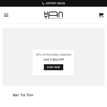
Bỏ
097197 8628
qua
nội
dung
50% off the funky collection
Just 3 days left
SHOP NOW
Bàn Trà Tròn