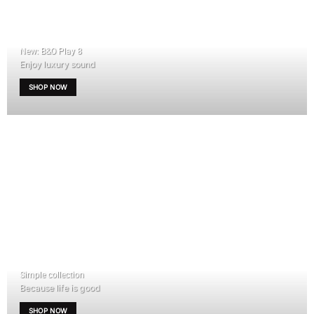
New: B&O Play 8
Enjoy luxury sound
SHOP NOW
Simple collection
Because life is good
SHOP NOW