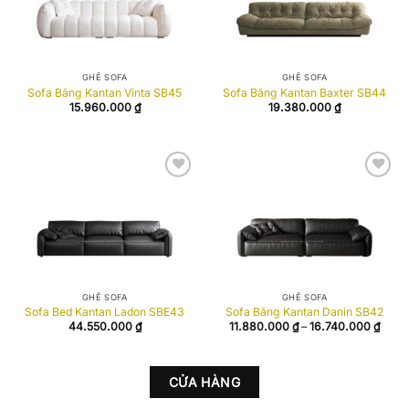
GHẾ SOFA
GHẾ SOFA
Sofa Băng Kantan Vinta SB45
Sofa Băng Kantan Baxter SB44
15.960.000
₫
19.380.000
₫
Add to
Add to
wishlist
wishlist
GHẾ SOFA
GHẾ SOFA
Sofa Bed Kantan Ladon SBE43
Sofa Băng Kantan Danin SB42
Khoả
44.550.000
₫
11.880.000
₫
–
16.740.000
₫
giá:
từ
11.88
đến
16.74
CỬA HÀNG