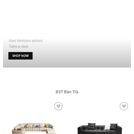
New furniture arrived
Take a seat
SHOP NOW
BST Bàn Trà
Add to
Add to
wishlist
wishlist