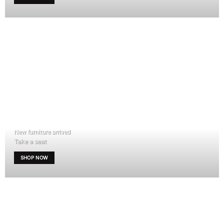
New furniture arrived
Take a seat
SHOP NOW