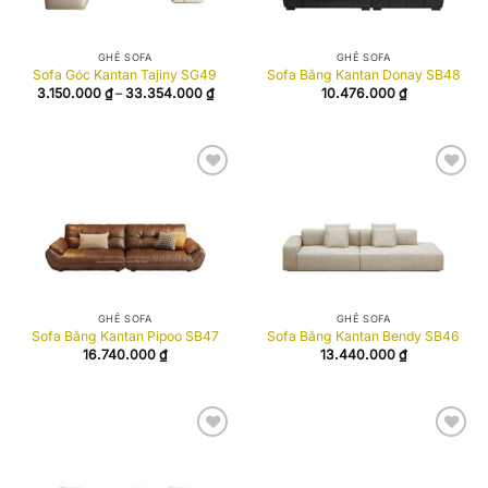
GHẾ SOFA
GHẾ SOFA
Sofa Góc Kantan Tajiny SG49
Sofa Băng Kantan Donay SB48
Khoảng
3.150.000
₫
–
33.354.000
₫
10.476.000
₫
giá:
từ
3.150.000 ₫
đến
33.354.000 ₫
Add to
Add to
wishlist
wishlist
GHẾ SOFA
GHẾ SOFA
Sofa Băng Kantan Pipoo SB47
Sofa Băng Kantan Bendy SB46
16.740.000
₫
13.440.000
₫
Add to
Add to
wishlist
wishlist