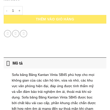
Sofa Băng Kantan Vinta SB45 số lượng
THÊM VÀO GIỎ HÀNG
Mô tả
Sofa băng Băng Kantan Vinta SB45 phù hợp cho mọi
không gian của các căn hộ lớn, vừa và nhỏ, các khu
vực văn phòng hiện đại, đáp ứng được tính thẩm mỹ
và vẫn đảm bảo trải nghiệm êm ái, thoải mái khi sử
dụng. Sofa băng Băng Kantan Vinta SB45 được bọc
bởi chất liệu vải cao cấp, phần khung chắc chắn được
kết hợp nệm êm ái mang đến sự thoả mãn khi chạm