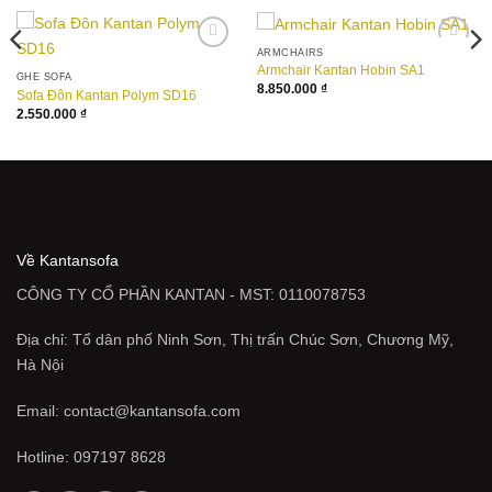
ARMCHAIRS
Add to
Add to
Armchair Kantan Hobin SA1
wishlist
wishlist
GHẾ SOFA
8.850.000
₫
Sofa Đôn Kantan Polym SD16
2.550.000
₫
Về Kantansofa
CÔNG TY CỔ PHẦN KANTAN - MST: 0110078753
Địa chỉ: Tổ dân phố Ninh Sơn, Thị trấn Chúc Sơn, Chương Mỹ,
Hà Nội
Email: contact@kantansofa.com
Hotline: 097197 8628