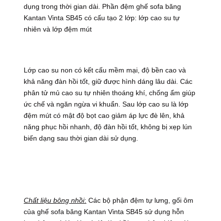
dụng trong thời gian dài. Phần đệm ghế sofa băng
Kantan Vinta SB45 có cấu tạo 2 lớp: lớp cao su tự
nhiên và lớp đệm mút
Lớp cao su non có kết cấu mềm mại, độ bền cao và
khả năng đàn hồi tốt, giữ được hình dáng lâu dài. Các
phân tử mủ cao su tự nhiên thoáng khí, chống ẩm giúp
ức chế và ngăn ngừa vi khuẩn. Sau lớp cao su là lớp
đệm mút có mật độ bọt cao giảm áp lực đè lên, khả
năng phục hồi nhanh, độ đàn hồi tốt, không bị xẹp lún
biến dạng sau thời gian dài sử dụng.
Chất liệu bông nhồi
:
Các bộ phận đệm tự lưng, gối ôm
của ghế sofa băng Kantan Vinta SB45 sử dụng hỗn