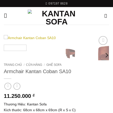
Bỏ
097197 8628
qua
nội
dung
Add to
wishlist
TRANG CHỦ
/
CỬA HÀNG
/
GHẾ SOFA
Armchair Kantan Coban SA10
11.250.000
₫
Thương Hiệu: Kantan Sofa
Kích thước: 68cm x 68cm x 69cm (R x S x C)