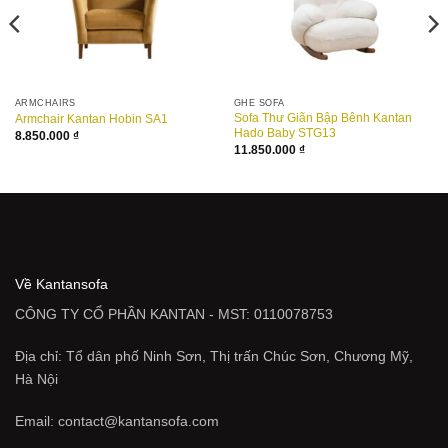
ARMCHAIRS
GHẾ SOFA
Sofa Thư Giãn Bập Bênh Kantan
Armchair Kantan Hobin SA1
Hado Baby STG13
8.850.000
₫
11.850.000
₫
Về Kantansofa
CÔNG TY CỔ PHẦN KANTAN - MST: 0110078753
Địa chỉ: Tổ dân phố Ninh Sơn, Thị trấn Chúc Sơn, Chương Mỹ,
Hà Nội
Email: contact@kantansofa.com