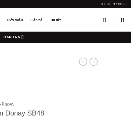
097197 8628
Giới thiệu
Liên hệ
Tin tức
BÀN TRÀ
HẾ SOFA
an Donay SB48