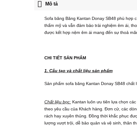
Mô tả
Sofa băng Băng Kantan Donay SB48 phù hợp cho 
thẩm mỹ và vẫn đảm bảo trải nghiệm êm ái, tho
được kết hợp nệm êm ái mang đến sự thoả mãn 
CHI TIẾT SẢN PHẨM
1. Cấu tạo và chất liệu sản phẩm
Sản phẩm sofa băng Kantan Donay SB48 chất lư
Chất liệu bọc:
Kantan luôn ưu tiên lựa chọn các 
theo yêu cầu của Khách hàng. Đơn cử, các dòng d
rách hay xuyên thủng. Đồng thời khắc phục đượ
lượng vượt trội, dễ bảo quản và vệ sinh, thân th