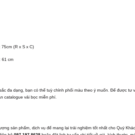
 75cm (R x S x C)
: 61 cm
c đa dạng, bạn có thể tuỳ chỉnh phối màu theo ý muốn. Để được tư vấ
n catalogue vải bọc miễn phí.
lượng sản phẩm, dịch vụ để mang lại trải nghiệm tốt nhất cho Quý Khá
 liên hệ
097.197.8628
hoặc đặt lịch tư vấn chi tiết về giá, kích thước, 