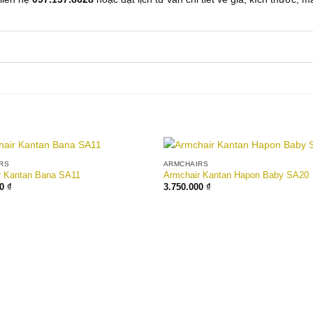
RS
ARMCHAIRS
Add to
r Kantan Bana SA11
Armchair Kantan Hapon Baby SA20
wishlist
00
₫
3.750.000
₫