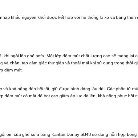
hập khẩu nguyên khối được kết hợp với hệ thống lò xo và băng thun đa
 khi ngồi lên ghế sofa. Một lớp đệm mút chất lượng cao sẽ mang lại 
ng và chân, tạo cảm giác thư giãn và thoải mái khi sử dụng trong thời
lớp đệm mút
 và khả năng đàn hồi tốt, giữ được hình dáng lâu dài. Các phân tử mủ
ớp đệm mút có mật độ bọt cao giảm áp lực đè lên, khả năng phục hồi nh
ối ôm của ghế sofa băng Kantan Donay SB48 sử dụng hỗn hợp bông và 