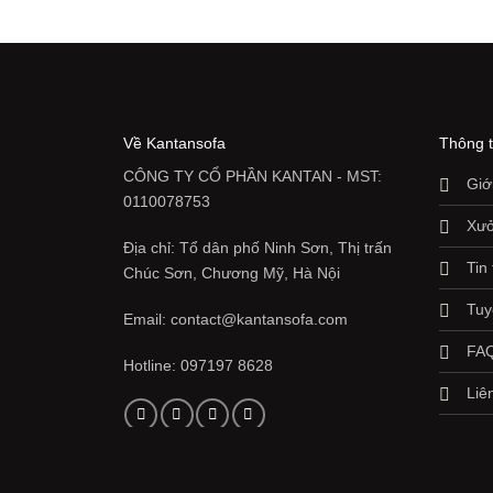
Về Kantansofa
Thông t
CÔNG TY CỔ PHẦN KANTAN - MST:
Giớ
0110078753
Xưở
Địa chỉ: Tổ dân phố Ninh Sơn, Thị trấn
Tin
Chúc Sơn, Chương Mỹ, Hà Nội
Tuy
Email: contact@kantansofa.com
FAQ
Hotline: 097197 8628
Liê