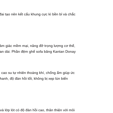
i tạo nên kết cấu khung cực kì bền bỉ và chắc
cảm giác mềm mại, nâng đỡ trọng lượng cơ thể,
 gian dài. Phần đệm ghế sofa băng Kantan Donay
 cao su tự nhiên thoáng khí, chống ẩm giúp ức
anh, độ đàn hồi tốt, không bị xẹp lún biến
lớp lót có độ đàn hồi cao, thân thiện với môi