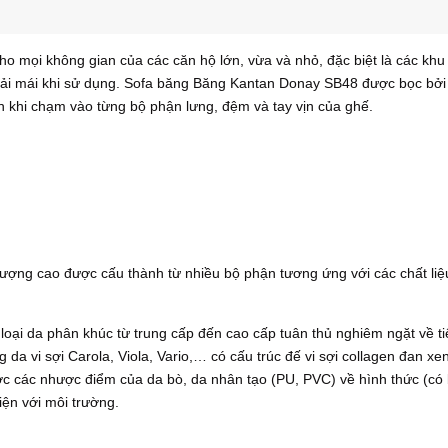
mọi không gian của các căn hộ lớn, vừa và nhỏ, đặc biệt là các khu
ải mái khi sử dụng. Sofa băng Băng Kantan Donay SB48 được bọc bởi 
khi chạm vào từng bộ phận lưng, đệm và tay vịn của ghế.
ợng cao được cấu thành từ nhiều bộ phận tương ứng với các chất liệ
loại da phân khúc từ trung cấp đến cao cấp tuân thủ nghiêm ngặt về t
a vi sợi Carola, Viola, Vario,… có cấu trúc đế vi sợi collagen đan xen
c các nhược điểm của da bò, da nhân tạo (PU, PVC) về hình thức (có 
iện với môi trường.