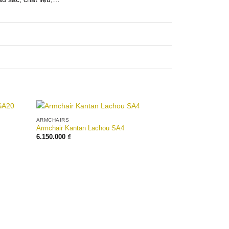
ARMCHAIRS
Add to
Add to
Armchair Kantan Lachou SA4
wishlist
wishlist
6.150.000
₫
GHẾ SOFA
Sofa Đôn Kant
5.250.000
₫