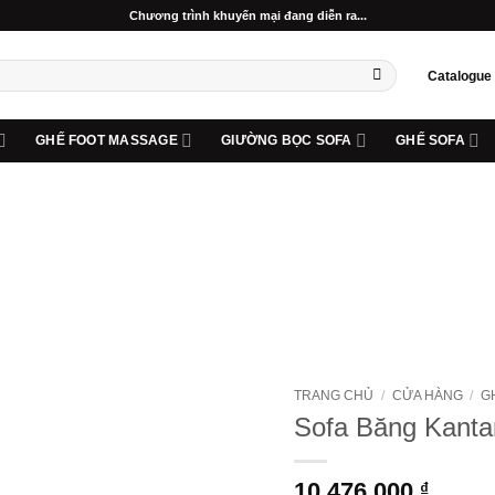
Chương trình khuyến mại đang diễn ra...
Catalogue
GHẾ FOOT MASSAGE
GIƯỜNG BỌC SOFA
GHẾ SOFA
Add to
wishlist
TRANG CHỦ
/
CỬA HÀNG
/
G
Sofa Băng Kant
10.476.000
₫