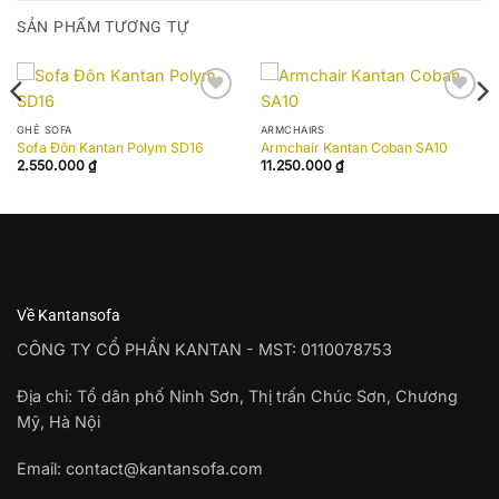
SẢN PHẨM TƯƠNG TỰ
Add to
Add to
wishlist
wishlist
GHẾ SOFA
ARMCHAIRS
Sofa Đôn Kantan Polym SD16
Armchair Kantan Coban SA10
2.550.000
₫
11.250.000
₫
Về Kantansofa
CÔNG TY CỔ PHẦN KANTAN - MST: 0110078753
Địa chỉ: Tổ dân phố Ninh Sơn, Thị trấn Chúc Sơn, Chương
Mỹ, Hà Nội
Email: contact@kantansofa.com