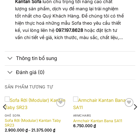
Kantan Sofa
luôn chú trọng tới nâng cao chất
lượng sản phẩm, dịch vụ để mang lại trải nghiệm
tốt nhất cho Quý Khách Hàng. Để chúng tôi có thể
hiện thực hoá những mẫu Sofa theo yêu cầu thiết
kế, vui lòng liên hệ
097.197.8628
hoặc đặt lịch tư
vấn chi tiết về giá, kích thước, màu sắc, chất liệu,…
Thông tin bổ sung
Đánh giá (0)
SẢN PHẨM TƯƠNG TỰ
Add to
Add to
wishlist
wishlist
GHẾ SOFA
ARMCHAIRS
Sofa Rời (Modular) Kantan Taby
Armchair Kantan Bana SA11
SR23
6.750.000
₫
Khoảng
2.900.000
₫
–
21.375.000
₫
giá:
từ