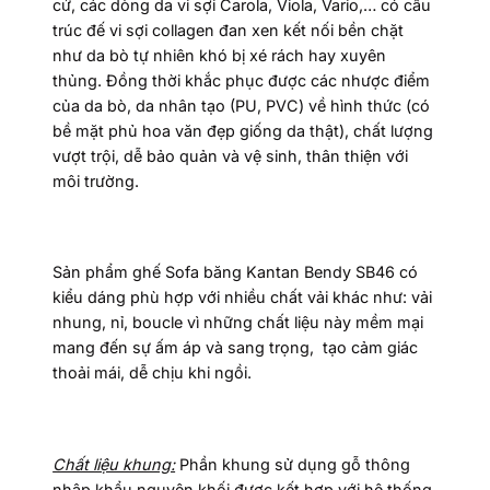
cử, các dòng da vi sợi Carola, Viola, Vario,… có cấu
trúc đế vi sợi collagen đan xen kết nối bền chặt
như da bò tự nhiên khó bị xé rách hay xuyên
thủng. Đồng thời khắc phục được các nhược điểm
của da bò, da nhân tạo (PU, PVC) về hình thức (có
bề mặt phủ hoa văn đẹp giống da thật), chất lượng
vượt trội, dễ bảo quản và vệ sinh, thân thiện với
môi trường.
Sản phẩm ghế Sofa băng Kantan Bendy SB46 có
kiểu dáng phù hợp với nhiều chất vải khác như: vải
nhung, nỉ, boucle vì những chất liệu này mềm mại
mang đến sự ấm áp và sang trọng, tạo cảm giác
thoải mái, dễ chịu khi ngồi.
Chất liệu khung:
Phần khung sử dụng gỗ thông
nhập khẩu nguyên khối được kết hợp với hệ thống