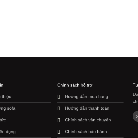
3.990.000 ₫
đến
14.820.000 ₫
in
Chính sách hỗ trợ
Tư
Đặ
i thiệu
Hướng dẫn mua hàng
ch
ng sofa
Hướng dẫn thanh toán
 tức
Chính sách vận chuyển
ển dụng
Chính sách bảo hành