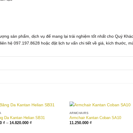
lượng sản phẩm, dịch vụ để mang lại trải nghiệm tốt nhất cho Quý Khá
iên hệ 097.197.8628 hoặc đặt lịch tư vấn chi tiết về giá, kích thước, m
A
ARMCHAIRS
ng Da Kantan Helian SB31
Armchair Kantan Coban SA10
Khoảng
00
₫
–
14.820.000
₫
11.250.000
₫
Add to wishlist
Add to 
giá:
từ