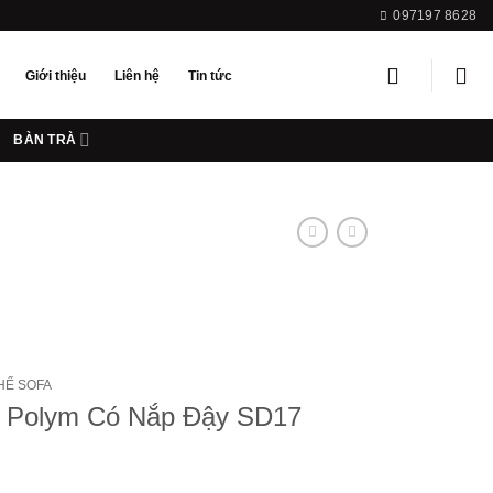
097197 8628
Giới thiệu
Liên hệ
Tin tức
BÀN TRÀ
HẾ SOFA
n Polym Có Nắp Đậy SD17