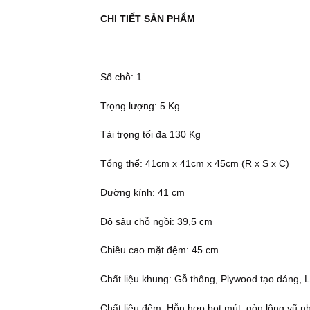
CHI TIẾT SẢN PHẨM
Số chỗ: 1
Trọng lượng: 5 Kg
Tải trọng tối đa 130 Kg
Tổng thể: 41cm x 41cm x 45cm (R x S x C)
Đường kính: 41 cm
Độ sâu chỗ ngồi: 39,5 cm
Chiều cao mặt đệm: 45 cm
Chất liệu khung: Gỗ thông, Plywood tạo dáng, Lò
Chất liệu đệm: Hỗn hợp bọt mút, gòn lông vũ n