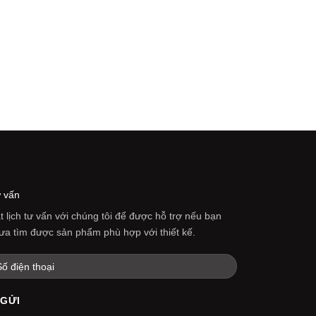
ARMCHAIRS
Armchair Kant
8.700.000
₫
 vấn
t lịch tư vấn với chúng tôi để được hỗ trợ nếu bạn
ưa tìm được sản phẩm phù hợp với thiết kế.