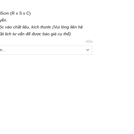
45cm (R x S x C)
uyển.
c vào chất liệu, kích thước (Vui lòng liên hệ
t lịch tư vấn để được báo giá cụ thể)
XÓA