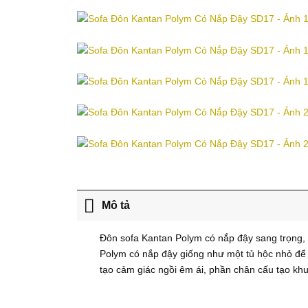
Mô tả
Đôn sofa Kantan Polym có nắp đậy sang trọng, 
Polym có nắp đậy giống như một tủ hộc nhỏ để đ
tạo cảm giác ngồi êm ái, phần chân cấu tạo kh