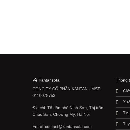
5.700.000 ₫
đến
11.400.000 ₫
Về Kantansofa
Thông t
CÔNG TY CỔ PHẦN KANTAN - MST:
Giớ
0110078753
Xưở
Địa chỉ: Tổ dân phố Ninh Sơn, Thị trấn
Tin
Chúc Sơn, Chương Mỹ, Hà Nội
Tuy
Email: contact@kantansofa.com