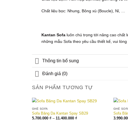
Chất liệu bọc: Nhung, Bông xù (Boucle), Nỉ, …
Kantan Sofa
luôn chú trọng tới nâng cao chất 
những mẫu Sofa theo yêu cầu thiết kế, vui lòng l
Thông tin bổ sung
Đánh giá (0)
SẢN PHẨM TƯƠNG TỰ
GHẾ SOFA
GHẾ SOF
Sofa Băng Da Kantan Spay SB29
Sofa Bă
Khoảng
5.700.000
₫
–
11.400.000
₫
3.990.0
Add to wishlist
giá:
từ