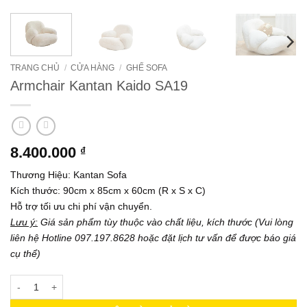
TRANG CHỦ
/
CỬA HÀNG
/
GHẾ SOFA
Armchair Kantan Kaido SA19
8.400.000
₫
Thương Hiệu: Kantan Sofa
Kích thước: 90cm x 85cm x 60cm (R x S x C)
Hỗ trợ tối ưu chi phí vận chuyển.
Lưu ý:
Giá sản phẩm tùy thuộc vào chất liệu, kích thước (Vui lòng
liên hệ Hotline 097.197.8628 hoặc đặt lịch tư vấn để được báo giá
cụ thể)
Armchair Kantan Kaido SA19 số lượng