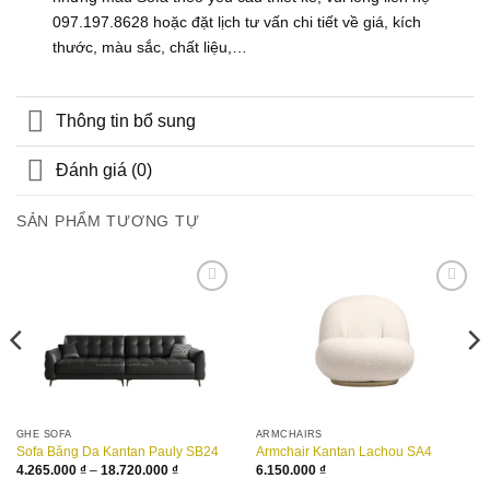
097.197.8628 hoặc đặt lịch tư vấn chi tiết về giá, kích
thước, màu sắc, chất liệu,…
Thông tin bổ sung
Đánh giá (0)
SẢN PHẨM TƯƠNG TỰ
Add to
Add to
wishlist
wishlist
 ₫
0 ₫
GHẾ SOFA
ARMCHAIRS
Sofa Băng Da Kantan Pauly SB24
Armchair Kantan Lachou SA4
Khoảng
4.265.000
₫
–
18.720.000
₫
6.150.000
₫
giá: