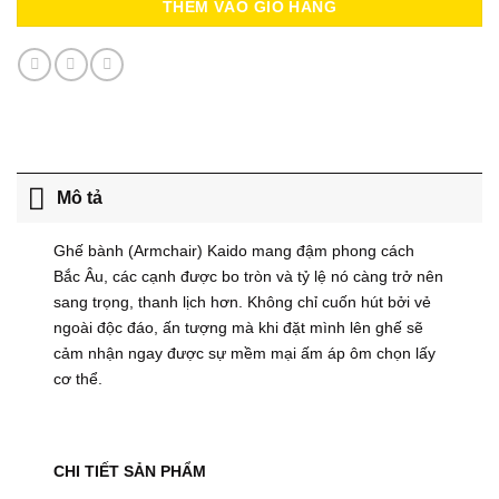
THÊM VÀO GIỎ HÀNG
Mô tả
Ghế bành (Armchair) Kaido mang đậm phong cách
Bắc Âu, các cạnh được bo tròn và tỷ lệ nó càng trở nên
sang trọng, thanh lịch hơn. Không chỉ cuốn hút bởi vẻ
ngoài độc đáo, ấn tượng mà khi đặt mình lên ghế sẽ
cảm nhận ngay được sự mềm mại ấm áp ôm chọn lấy
cơ thể.
CHI TIẾT SẢN PHẨM