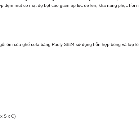
ớp đệm mút có mật độ bọt cao giảm áp lực đè lên, khả năng phục hồi nh
ối ôm của ghế sofa băng Pauly SB24 sử dụng hỗn hợp bông và lớp lót 
x S x C)