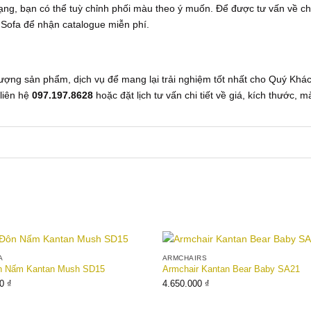
ng, bạn có thể tuỳ chỉnh phối màu theo ý muốn. Để được tư vấn về ch
 Sofa để nhận catalogue miễn phí.
lượng sản phẩm, dịch vụ để mang lại trải nghiệm tốt nhất cho Quý Khá
 liên hệ
097.197.8628
hoặc đặt lịch tư vấn chi tiết về giá, kích thước, 
A
ARMCHAIRS
Add to
n Nấm Kantan Mush SD15
Armchair Kantan Bear Baby SA21
wishlist
00
₫
4.650.000
₫