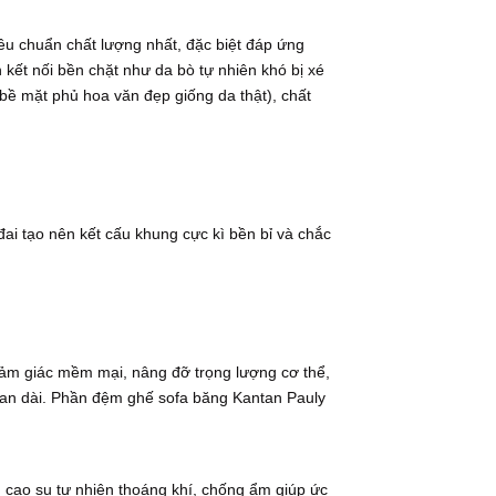
iêu chuẩn chất lượng nhất, đặc biệt đáp ứng
 kết nối bền chặt như da bò tự nhiên khó bị xé
bề mặt phủ hoa văn đẹp giống da thật), chất
i tạo nên kết cấu khung cực kì bền bỉ và chắc
cảm giác mềm mại, nâng đỡ trọng lượng cơ thể,
 gian dài. Phần đệm ghế sofa băng Kantan Pauly
 cao su tự nhiên thoáng khí, chống ẩm giúp ức