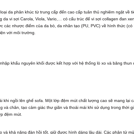
loại da phân khúc từ trung cấp đến cao cấp tuân thủ nghiêm ngặt về t
a vi sợi Carola, Viola, Vario,… có cấu trúc đế vi sợi collagen đan xen
c các nhược điểm của da bò, da nhân tạo (PU, PVC) về hình thức (có 
iện với môi trường.
hập khẩu nguyên khối được kết hợp với hệ thống lò xo và băng thun đa
 khi ngồi lên ghế sofa. Một lớp đệm mút chất lượng cao sẽ mang lại 
ng và chân, tạo cảm giác thư giãn và thoải mái khi sử dụng trong thời
lớp đệm mút.
 và khả năng đàn hồi tốt, giữ được hình dáng lâu dài. Các phân tử mủ