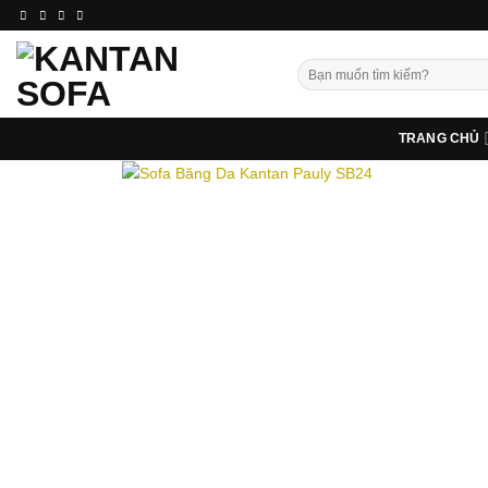
Bỏ
qua
nội
Tìm
dung
kiếm:
TRANG CHỦ