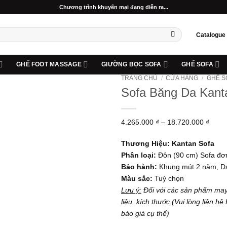
Chương trình khuyến mại đang diễn ra...
Catalogue
GHẾ FOOT MASSAGE
GIƯỜNG BỌC SOFA
GHẾ SOFA
TRANG CHỦ
/
CỬA HÀNG
/
GHẾ S
Sofa Băng Da Kant
Add to
wishlist
Khoả
4.265.000
₫
–
18.720.000
₫
giá:
Thương Hiệu: Kantan Sofa
từ
Phân loại:
Đôn (90 cm) Sofa đơn
4.265
Bảo hành:
Khung mút 2 năm, Da
đến
Màu sắc:
Tuỳ chọn
18.72
Lưu ý:
Đối với các sản phẩm may
liệu, kích thước
(Vui lòng liên hệ
báo giá cụ thể)