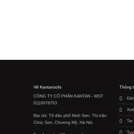
4.275.000 ₫
đến
19.950.000 ₫
Về Kantansofa
Thông t
CÔNG TY CỔ PHẦN KANTAN - MST:
Giớ
0110078753
Xưở
Địa chỉ: Tổ dân phố Ninh Sơn, Thị trấn
Tin
Chúc Sơn, Chương Mỹ, Hà Nội
Tuy