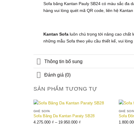
Sofa băng Kantan Pauly SB24 có màu sắc đa dạ
hàng vui lòng quét mã QR code, liên hệ Kantan
Kantan Sofa
luôn chú trọng tới nâng cao chất 
những mẫu Sofa theo yêu cầu thiết kế, vui lòng
Thông tin bổ sung
Đánh giá (0)
SẢN PHẨM TƯƠNG TỰ
GHẾ SOFA
GHẾ SOF
Add to
Sofa Băng Da Kantan Paraty SB28
Sofa Đô
wishlist
Khoảng
4.275.000
₫
–
19.950.000
₫
1.800.0
giá:
từ