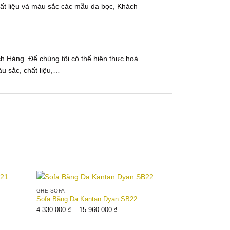
ất liệu và màu sắc các mẫu da bọc, Khách
ch Hàng. Để chúng tôi có thể hiện thực hoá
màu sắc, chất liệu,…
GHẾ SOFA
Add to
Add to
Sofa Băng Da Kantan Dyan SB22
wishlist
wishlist
Khoảng
4.330.000
₫
–
15.960.000
₫
giá:
từ