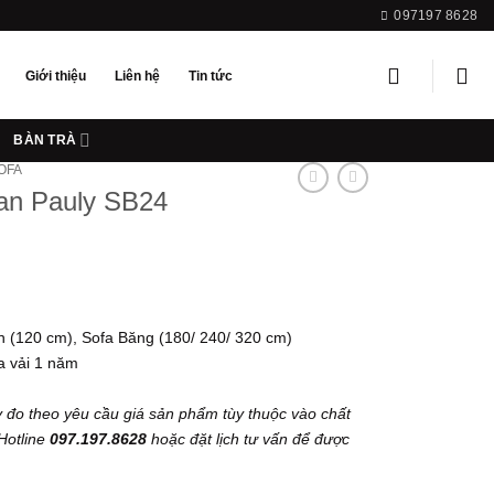
097197 8628
Giới thiệu
Liên hệ
Tin tức
BÀN TRÀ
OFA
an Pauly SB24
ng
 (120 cm), Sofa Băng (180/ 240/ 320 cm)
.000 ₫
 vải 1 năm
0.000 ₫
 đo theo yêu cầu giá sản phẩm tùy thuộc vào chất
 Hotline
097.197.8628
hoặc đặt lịch tư vấn để được