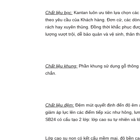
Chất liệu bọc:
Kantan luôn ưu tiên lựa chọn các 
theo yêu cầu của Khách hàng. Đơn cử, các dòng d
rách hay xuyên thủng. Đồng thời khắc phục đượ
lượng vượt trội, dễ bảo quản và vệ sinh, thân th
Chất liệu khung:
Phần khung sử dụng gỗ thông n
chắn.
Chất liệu đệm
:
Đệm mút quyết định đến độ êm ái
giảm áp lực lên các điểm tiếp xúc như hông, lư
SB24 có cấu tạo 2 lớp: lớp cao su tự nhiên và 
Lớp cao su non có kết cấu mềm mại, độ bền cao