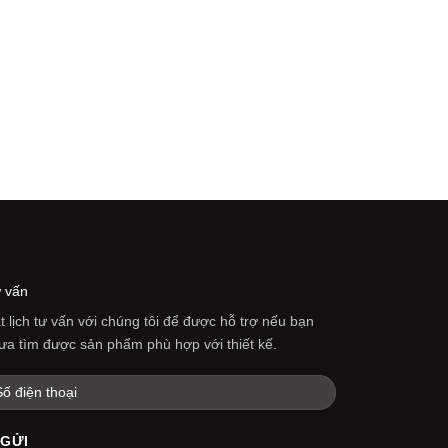
4.330.000 ₫
đến
15.960.000 ₫
GHẾ SOFA
Sofa Thư Giãn
STG13
11.850.000
₫
 vấn
t lịch tư vấn với chúng tôi để được hỗ trợ nếu bạn
ưa tìm được sản phẩm phù hợp với thiết kế.