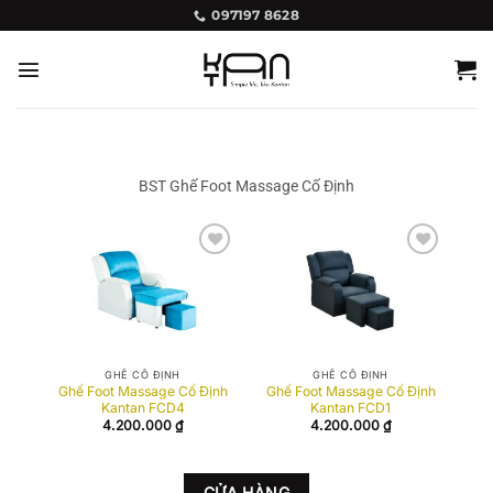
Bỏ
097197 8628
qua
nội
dung
BST Ghế Foot Massage Cố Định
Add to
Add to
wishlist
wishlist
GHẾ CỐ ĐỊNH
GHẾ CỐ ĐỊNH
Ghế Foot Massage Cố Định
Ghế Foot Massage Cố Định
Kantan FCD4
Kantan FCD1
4.200.000
₫
4.200.000
₫
CỬA HÀNG