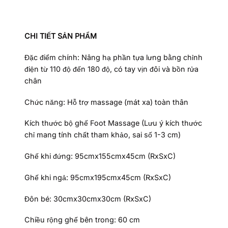
CHI TIẾT SẢN PHẨM
Đặc điểm chính: Nâng hạ phần tựa lưng bằng chỉnh
điện từ 110 độ đến 180 độ, có tay vịn đôi và bồn rửa
chân
Chức năng: Hỗ trợ massage (mát xa) toàn thân
Kích thước bộ ghế Foot Massage (Lưu ý kích thước
chỉ mang tính chất tham khảo, sai số 1-3 cm)
Ghế khi đứng: 95cmx155cmx45cm (RxSxC)
Ghế khi ngả: 95cmx195cmx45cm (RxSxC)
Đôn bé: 30cmx30cmx30cm (RxSxC)
Chiều rộng ghế bên trong: 60 cm