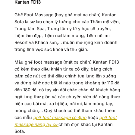
Kantan FD13
Ghế Foot Massage (hay ghế mát xa chân) Kantan
Sofa là sự lựa chọn lý tưởng cho các Thẩm mỹ viện,
Trung tâm Spa, Trung tâm y tế y học cổ truyền,
Tiệm làm đẹp, Tiệm nail làm móng, Tiệm nối mi,
Resort và Khách sạn,… muốn mở rộng kinh doanh
trong lĩnh vực sức khỏe và thư giãn.
Mẫu ghế foot massage (mát xa chân) Kantan FD13
có kèm theo điều khiển từ xa có dây, bằng cách
bấm các nút có thể điều chỉnh tựa lưng lên xuống
và dừng lại ở góc bất kì nào trong khoảng từ 110 độ
đến 180 độ, có tay vịn đôi chắc chắn để khách hàng
ngả lưng thư giãn và các chuyên viên dễ dàng thực
hiện các bài mát xa trị liệu, nối mi, làm móng tay,
móng chân,… Quý khách có thể tham khảo thêm
các mẫu
ghế foot massage cố định
hoặc
ghế foot
massage nâng hạ cơ
chỉnh điện khác tại Kantan
Sofa.