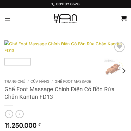
Bỏ
097197 8628
qua
nội
dung
Add to
wishlist
TRANG CHỦ
/
CỬA HÀNG
/
GHẾ FOOT MASSAGE
Ghế Foot Massage Chỉnh Điện Có Bồn Rửa
Chân Kantan FD13
11.250.000
₫