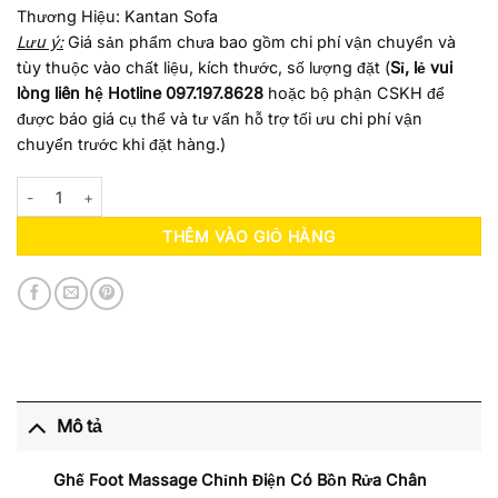
Thương Hiệu: Kantan Sofa
Lưu ý:
Giá sản phẩm chưa bao gồm chi phí vận chuyển và
tùy thuộc vào chất liệu, kích thước, số lượng đặt (
Sỉ, lẻ vui
lòng liên hệ Hotline 097.197.8628
hoặc bộ phận CSKH để
được báo giá cụ thể và tư vấn hỗ trợ tối ưu chi phí vận
chuyển trước khi đặt hàng.)
Ghế Foot Massage Chỉnh Điện Có Bồn Rửa Chân Kantan FD13 số lượ
THÊM VÀO GIỎ HÀNG
Mô tả
Ghế Foot Massage Chỉnh Điện Có Bồn Rửa Chân