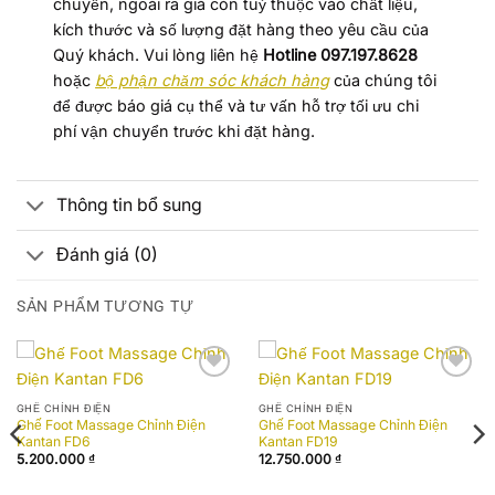
chuyển, ngoài ra giá còn tuỳ thuộc vào chất liệu,
kích thước và số lượng đặt hàng theo yêu cầu của
Quý khách. Vui lòng liên hệ
Hotline 097.197.8628
hoặc
bộ phận chăm sóc khách hàn
g
của chúng tôi
để được báo giá cụ thể và tư vấn hỗ trợ tối ưu chi
phí vận chuyển trước khi đặt hàng.
Thông tin bổ sung
Đánh giá (0)
SẢN PHẨM TƯƠNG TỰ
Add to
Add to
wishlist
wishlist
GHẾ CHỈNH ĐIỆN
GHẾ CHỈNH ĐIỆN
Ghế Foot Massage Chỉnh Điện
Ghế Foot Massage Chỉnh Điện
Kantan FD6
Kantan FD19
5.200.000
₫
12.750.000
₫