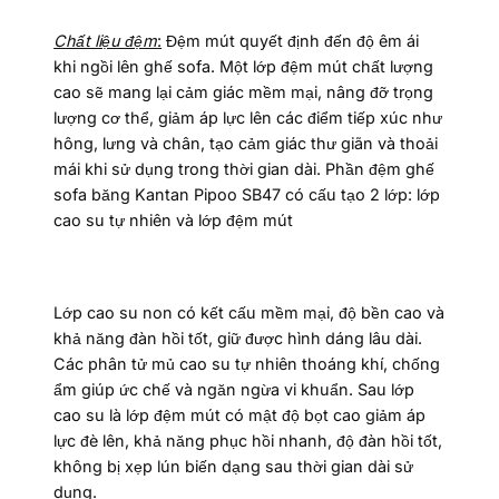
Chất liệu đệm
:
Đệm mút quyết định đến độ êm ái
khi ngồi lên ghế sofa. Một lớp đệm mút chất lượng
cao sẽ mang lại cảm giác mềm mại, nâng đỡ trọng
lượng cơ thể, giảm áp lực lên các điểm tiếp xúc như
hông, lưng và chân, tạo cảm giác thư giãn và thoải
mái khi sử dụng trong thời gian dài. Phần đệm ghế
sofa băng Kantan Pipoo SB47 có cấu tạo 2 lớp: lớp
cao su tự nhiên và lớp đệm mút
Lớp cao su non có kết cấu mềm mại, độ bền cao và
khả năng đàn hồi tốt, giữ được hình dáng lâu dài.
Các phân tử mủ cao su tự nhiên thoáng khí, chống
ẩm giúp ức chế và ngăn ngừa vi khuẩn. Sau lớp
cao su là lớp đệm mút có mật độ bọt cao giảm áp
lực đè lên, khả năng phục hồi nhanh, độ đàn hồi tốt,
không bị xẹp lún biến dạng sau thời gian dài sử
dụng.