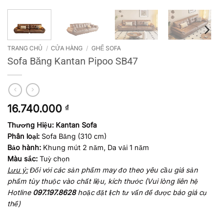
TRANG CHỦ
/
CỬA HÀNG
/
GHẾ SOFA
Sofa Băng Kantan Pipoo SB47
16.740.000
₫
Thương Hiệu: Kantan Sofa
Phân loại:
Sofa Băng (310 cm)
Bảo hành:
Khung mút 2 năm, Da vải 1 năm
Màu sắc:
Tuỳ chọn
Lưu ý:
Đối với các sản phẩm may đo theo yêu cầu giá sản
phẩm tùy thuộc vào chất liệu, kích thước
(Vui lòng liên hệ
Hotline
097.197.8628
hoặc đặt lịch tư vấn để được báo giá cụ
thể)