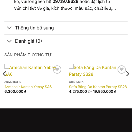
kế, vui lòng liên hệ
097.197.8628
hoặc đặt lịch tư
vấn chi tiết về giá, kích thước, màu sắc, chất liệu,…
Thông tin bổ sung
Đánh giá (0)
SẢN PHẨM TƯƠNG TỰ
Add to
Add to
wishlist
wishlist
ARMCHAIRS
GHẾ SOFA
Armchair Kantan Yebay SA6
Sofa Băng Da Kantan Paraty SB28
Khoảng
6.300.000
₫
4.275.000
₫
–
19.950.000
₫
giá:
từ
4.275.00
 ₫.
đến
19.950.0