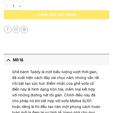
Armchair Kantan Taddy SA111 số lượng
THÊM VÀO GIỎ HÀNG
Mô tả
Ghế bành Taddy là một biểu tượng vượt thời gian,
đã xuất hiện cách đây vài chục năm nhưng vẫn rất
nổi bật tạo sức hút. Điểm nhấn của ghế sofa cổ
điển này là hình dạng tròn trịa, mềm mại kết hợp
với những đường nét tối giản. Chính điều này đã
cho phép nó khi kết hợp với sofa Midina SL101
hoặc riêng lẻ thì đều tạo nên một phong cách hoàn
toàn mới lạ đem lại sự tinh tế, trang nhã cho mọi