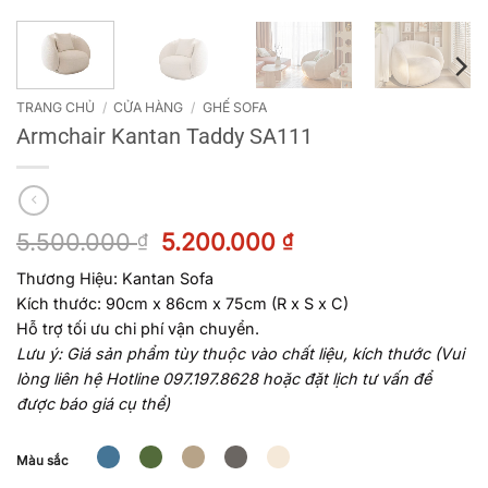
TRANG CHỦ
/
CỬA HÀNG
/
GHẾ SOFA
Armchair Kantan Taddy SA111
Giá
Giá
5.500.000
5.200.000
₫
₫
gốc
hiện
Thương Hiệu: Kantan Sofa
là:
tại
Kích thước: 90cm x 86cm x 75cm (R x S x C)
5.500.000 ₫.
là:
5.200.000 ₫.
Hỗ trợ tối ưu chi phí vận chuyển.
Lưu ý:
Giá sản phẩm tùy thuộc vào chất liệu, kích thước (Vui
lòng liên hệ Hotline 097.197.8628 hoặc đặt lịch tư vấn để
được báo giá cụ thể)
Màu sắc