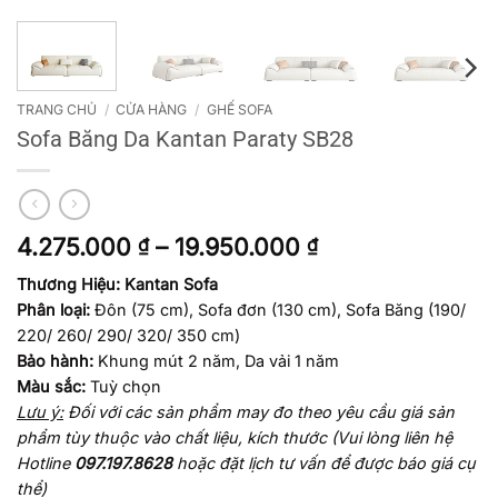
TRANG CHỦ
/
CỬA HÀNG
/
GHẾ SOFA
Sofa Băng Da Kantan Paraty SB28
Khoảng
4.275.000
–
19.950.000
₫
₫
giá:
Thương Hiệu: Kantan Sofa
từ
Phân loại:
Đôn (75 cm), Sofa đơn (130 cm), Sofa Băng (190/
4.275.000 ₫
đến
220/ 260/ 290/ 320/ 350 cm)
19.950.000 ₫
Bảo hành:
Khung mút 2 năm, Da vải 1 năm
Màu sắc:
Tuỳ chọn
Lưu ý:
Đối với các sản phẩm may đo theo yêu cầu giá sản
phẩm tùy thuộc vào chất liệu, kích thước
(Vui lòng liên hệ
Hotline
097.197.8628
hoặc đặt lịch tư vấn để được báo giá cụ
thể)