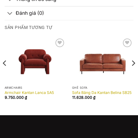
Đánh giá (0)
SẢN PHẨM TƯƠNG TỰ
Add to
Add to
wishlist
wishlist
ARMCHAIRS
GHẾ SOFA
Armchair Kantan Lanca SA5
Sofa Băng Da Kantan Belina SB25
9.750.000
₫
11.628.000
₫