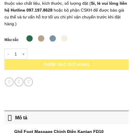
thuộc vào chất liệu, kích thước, số lượng đặt (
Sỉ, lẻ vui lòng liên
hệ Hotline 097.197.8628
hoặc bộ phận CSKH để được báo giá
cụ thể và tư vấn hỗ trợ tối ưu chi phí vận chuyển trước khi đặt
hàng.)
Màu sắc
Ghế Foot Massage Chỉnh Điện Kantan FD10 số lượng
THÊM VÀO GIỎ HÀNG
Mô tả
Ghế Foot Massage Chỉnh Điện Kantan FD10