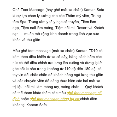
Ghế Foot Massage (hay ghế mát xa chân) Kantan Sofa
là sự lựa chọn lý tưởng cho các Thẩm mỹ viện, Trung
tâm Spa, Trung tâm y tế y học cổ truyền, Tiệm làm
đẹp, Tiệm nail làm móng, Tiệm nối mi, Resort và Khách
sạn,… muốn mở rộng kinh doanh trong lĩnh vực sức
khỏe và thư giãn.
Mẫu ghế foot massage (mát xa chân) Kantan FD10 có
kèm theo điều khiển từ xa có dây, bằng cách bấm các
nút có thể điều chỉnh tựa lưng lên xuống và dừng lại ở
góc bất kì nào trong khoảng từ 110 độ đến 180 độ, có
tay vịn đôi chắc chắn để khách hàng ngả lưng thư giãn
và các chuyên viên dễ dàng thực hiện các bài mát xa
trị liệu, nối mi, làm móng tay, móng chân,… Quý khách
có thể tham khảo thêm các mẫu
ghế foot massage cố
định
hoặc
ghế foot massage nâng hạ cơ
chỉnh điện
khác tại Kantan Sofa.