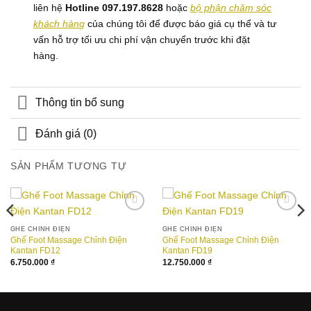
liên hệ
Hotline 097.197.8628
hoặc
bộ phận chăm sóc
khách hàn
g
của chúng tôi để được báo giá cụ thể và tư
vấn hỗ trợ tối ưu chi phí vận chuyển trước khi đặt
hàng.
Thông tin bổ sung
Đánh giá (0)
SẢN PHẨM TƯƠNG TỰ
Add to
Add to
wishlist
wishlist
GHẾ CHỈNH ĐIỆN
GHẾ CHỈNH ĐIỆN
Ghế Foot Massage Chỉnh Điện
Ghế Foot Massage Chỉnh Điện
Kantan FD12
Kantan FD19
6.750.000
₫
12.750.000
₫