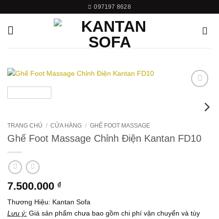
Bỏ
097197 8628
qua
nội
dung
Add to
wishlist
TRANG CHỦ
/
CỬA HÀNG
/
GHẾ FOOT MASSAGE
Ghế Foot Massage Chỉnh Điện Kantan FD10
7.500.000
₫
Thương Hiệu: Kantan Sofa
Lưu ý:
Giá sản phẩm chưa bao gồm chi phí vận chuyển và tùy