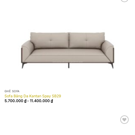
Add to
wishlist
GHẾ SOFA
Sofa Băng Da Kantan Spay SB29
Khoảng
5.700.000
₫
–
11.400.000
₫
giá:
từ
5.700.000 ₫
đến
11.400.000 ₫
Add to
wishlist