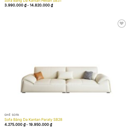
Sofa Băng Da Kantan Helian SB31
Khoảng
3.990.000
₫
–
14.820.000
₫
giá:
từ
3.990.000 ₫
đến
14.820.000 ₫
Add to
wishlist
GHẾ SOFA
Sofa Băng Da Kantan Paraty SB28
Khoảng
4.275.000
₫
–
19.950.000
₫
giá:
từ