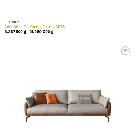
GHẾ SOFA
Sofa Băng Da Kantan Casmo SB26
Khoảng
3.387.500
₫
–
21.060.000
₫
giá:
từ
3.387.500 ₫
đến
21.060.000 ₫
Add to
wishlist