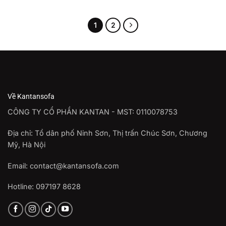
từ
11.880.000 ₫
đến
16.740.000 ₫
1
2
Về Kantansofa
CÔNG TY CỔ PHẦN KANTAN - MST: 0110078753
Địa chỉ: Tổ dân phố Ninh Sơn, Thị trấn Chúc Sơn, Chương
Mỹ, Hà Nội
Email: contact@kantansofa.com
Hotline: 097197 8628