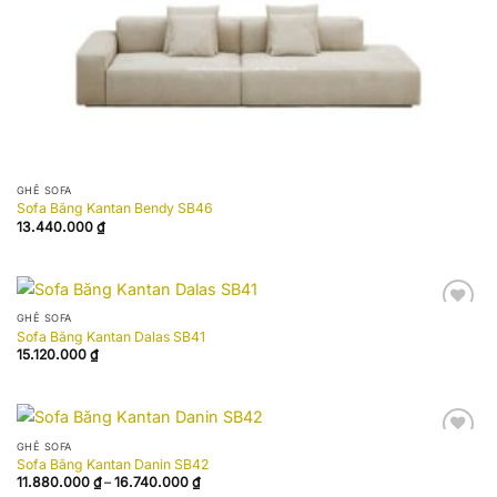
GHẾ SOFA
Sofa Băng Kantan Bendy SB46
13.440.000
₫
GHẾ SOFA
Add to
Sofa Băng Kantan Dalas SB41
wishlist
15.120.000
₫
GHẾ SOFA
Add to
Sofa Băng Kantan Danin SB42
wishlist
Khoảng
11.880.000
₫
–
16.740.000
₫
giá: