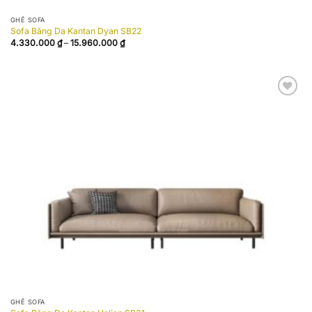
GHẾ SOFA
Sofa Băng Da Kantan Dyan SB22
Khoảng
4.330.000
₫
–
15.960.000
₫
giá:
từ
4.330.000 ₫
đến
15.960.000 ₫
Add to
wishlist
GHẾ SOFA