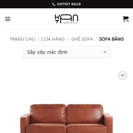
Bỏ
097197 8628
qua
nội
dung
TRANG CHỦ
/
CỬA HÀNG
/
GHẾ SOFA
/
SOFA BĂNG
Add to
wishlist