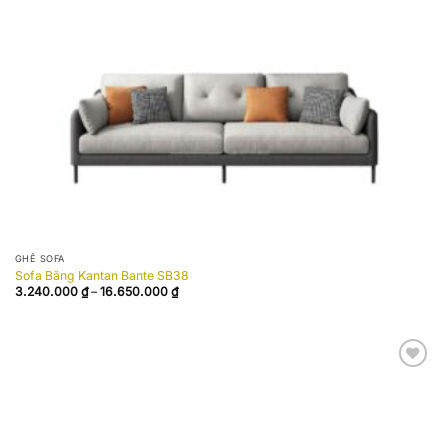
GHẾ SOFA
Sofa Băng Kantan Bante SB38
Khoảng
3.240.000
₫
–
16.650.000
₫
giá:
từ
3.240.000 ₫
đến
16.650.000 ₫
Add to
wishlist