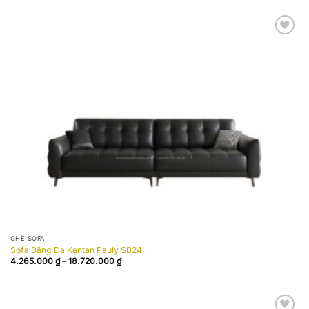
4.275.000 ₫
đến
19.950.000 ₫
Add to
wishlist
GHẾ SOFA
Sofa Băng Da Kantan Pauly SB24
Khoảng
4.265.000
₫
–
18.720.000
₫
giá:
từ
4.265.000 ₫
đến
18.720.000 ₫