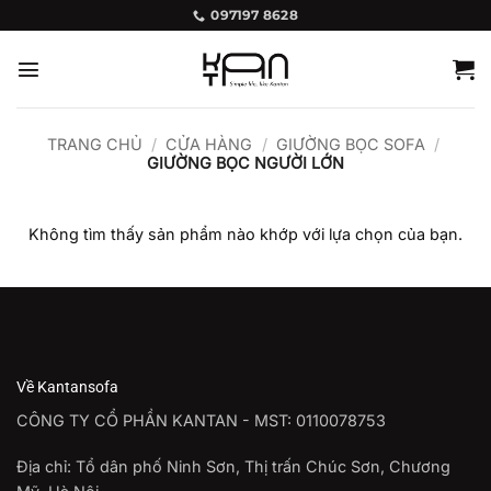
Bỏ
097197 8628
qua
nội
dung
TRANG CHỦ
/
CỬA HÀNG
/
GIƯỜNG BỌC SOFA
/
GIƯỜNG BỌC NGƯỜI LỚN
Không tìm thấy sản phẩm nào khớp với lựa chọn của bạn.
Về Kantansofa
CÔNG TY CỔ PHẦN KANTAN - MST: 0110078753
Địa chỉ: Tổ dân phố Ninh Sơn, Thị trấn Chúc Sơn, Chương