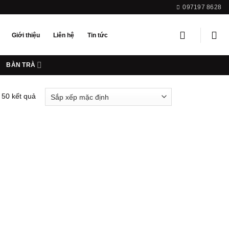
097197 8628
Giới thiệu
Liên hệ
Tin tức
BÀN TRÀ
 50 kết quả
Add to
wishlist
Add to
wishlist