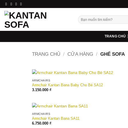
Bỏ
qua
nội
Tìm
dung
kiếm:
TRANG CHỦ
TRANG CHỦ
/
CỬA HÀNG
/
GHẾ SOFA
ARMCHAIRS
Armchair Kantan Bana Baby Cho Bé SA12
3.150.000
₫
ARMCHAIRS
Armchair Kantan Bana SA11
6.750.000
₫