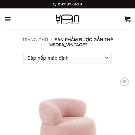
Bỏ
097197 8628
qua
nội
dung
TRANG CHỦ
/
SẢN PHẨM ĐƯỢC GẮN THẺ
“#SOFA_VINTAGE”
Add to
wishlist