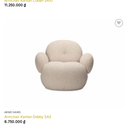
Armchair Kantan Coban SA10
11.250.000
₫
Add to
wishlist
ARMCHAIRS
Armchair Kantan Debby SA3
6.750.000
₫