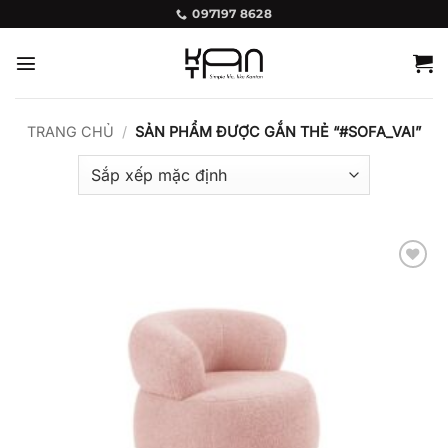
Bỏ
097197 8628
qua
nội
dung
TRANG CHỦ
/
SẢN PHẨM ĐƯỢC GẮN THẺ “#SOFA_VAI”
Add to
wishlist