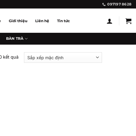
097197 8628
e
Giới thiệu
Liên hệ
Tin tức
BÀN TRÀ
0 kết quả
Add to
wishlist