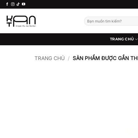
Bỏ
qua
nội
Tìm
kiếm:
dung
TRANG CHỦ
TRANG CHỦ
/
SẢN PHẨM ĐƯỢC GẮN TH