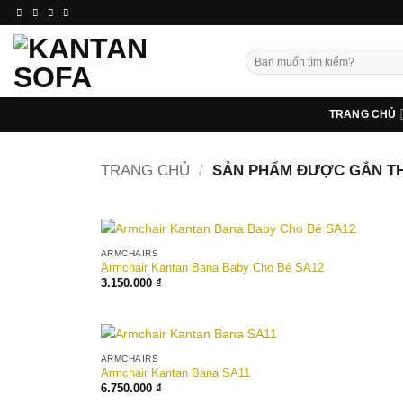
Bỏ
qua
nội
Tìm
dung
kiếm:
TRANG CHỦ
TRANG CHỦ
/
SẢN PHẨM ĐƯỢC GẮN TH
ARMCHAIRS
Armchair Kantan Bana Baby Cho Bé SA12
3.150.000
₫
ARMCHAIRS
Armchair Kantan Bana SA11
6.750.000
₫