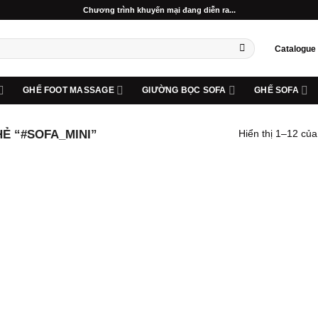
Chương trình khuyến mại đang diễn ra...
Catalogue
GHẾ FOOT MASSAGE
GIƯỜNG BỌC SOFA
GHẾ SOFA
Ẻ “#SOFA_MINI”
Hiển thị 1–12 của