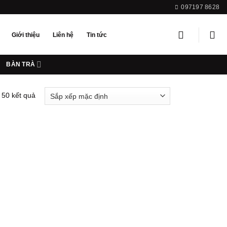
097197 8628
Giới thiệu
Liên hệ
Tin tức
BÀN TRÀ
 50 kết quả
Add to
wishlist
Add to
wishlist