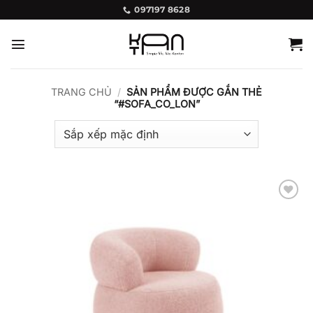
Bỏ
097197 8628
qua
nội
dung
TRANG CHỦ
/
SẢN PHẨM ĐƯỢC GẮN THẺ
“#SOFA_CO_LON”
Add to
wishlist