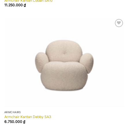
Armchair Kantan Coban SA10
11.250.000
₫
Add to
wishlist
ARMCHAIRS
Armchair Kantan Debby SA3
6.750.000
₫