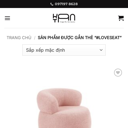
Bỏ
097197 8628
qua
nội
dung
TRANG CHỦ
/
SẢN PHẨM ĐƯỢC GẮN THẺ “#LOVESEAT”
Add to
wishlist