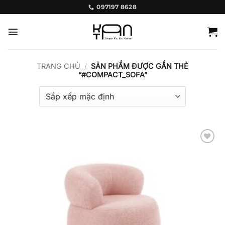
Bỏ
097197 8628
qua
nội
dung
TRANG CHỦ
/
SẢN PHẨM ĐƯỢC GẮN THẺ
“#COMPACT_SOFA”
Add to
wishlist