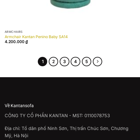
ARMCHAIRS
Armchair Kantan Penino Baby SA14
4.200.000
₫
1
2
3
4
5
Về Kantansofa
CÔNG TY CỔ PHẦN KANTAN - MST: 0110078753
Địa chỉ: Tổ dân phố Ninh Sơn, Thị trấn Chúc Sơn, Chương
Mỹ, Hà Nội