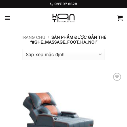
Bỏ
097197 8628
qua
nội
dung
TRANG CHỦ
/
SẢN PHẨM ĐƯỢC GẮN THẺ
“#GHE_MASSAGE_FOOT_HA_NOI”
Add to
wishlist