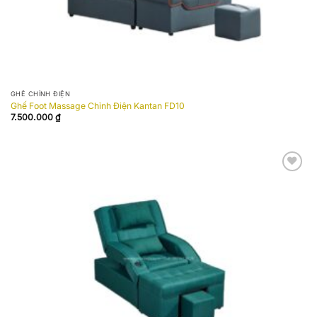
GHẾ CHỈNH ĐIỆN
Ghế Foot Massage Chỉnh Điện Kantan FD10
7.500.000
₫
Add to
wishlist