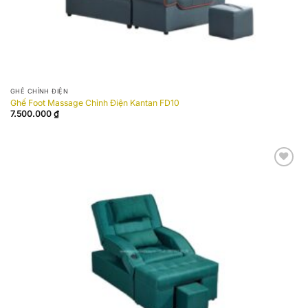
GHẾ CHỈNH ĐIỆN
Ghế Foot Massage Chỉnh Điện Kantan FD10
7.500.000
₫
Add to
wishlist