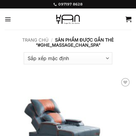
Bỏ
097197 8628
qua
nội
dung
TRANG CHỦ
/
SẢN PHẨM ĐƯỢC GẮN THẺ
“#GHE_MASSAGE_CHAN_SPA”
Add to
wishlist