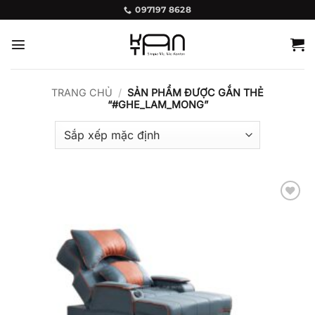
Bỏ
097197 8628
qua
nội
dung
TRANG CHỦ
/
SẢN PHẨM ĐƯỢC GẮN THẺ
“#GHE_LAM_MONG”
Add to
wishlist