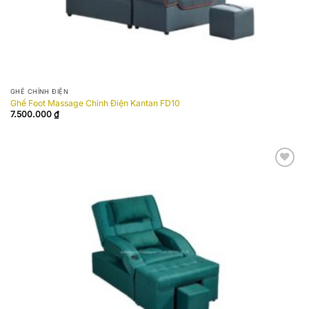
GHẾ CHỈNH ĐIỆN
Ghế Foot Massage Chỉnh Điện Kantan FD10
7.500.000
₫
Add to
wishlist