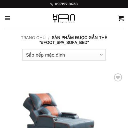
Bỏ
097197 8628
qua
nội
dung
TRANG CHỦ
/
SẢN PHẨM ĐƯỢC GẮN THẺ
“#FOOT_SPA_SOFA_BED”
Add to
wishlist