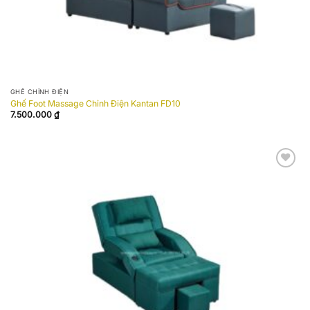
GHẾ CHỈNH ĐIỆN
Ghế Foot Massage Chỉnh Điện Kantan FD10
7.500.000
₫
Add to
wishlist