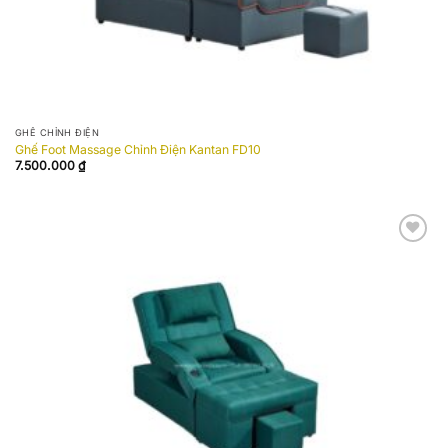
GHẾ CHỈNH ĐIỆN
Ghế Foot Massage Chỉnh Điện Kantan FD10
7.500.000
₫
Add to
wishlist