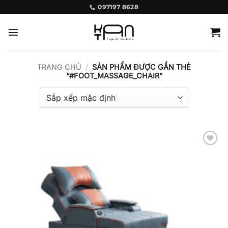
Bỏ
097197 8628
qua
nội
dung
TRANG CHỦ
/
SẢN PHẨM ĐƯỢC GẮN THẺ
“#FOOT_MASSAGE_CHAIR”
Add to
wishlist